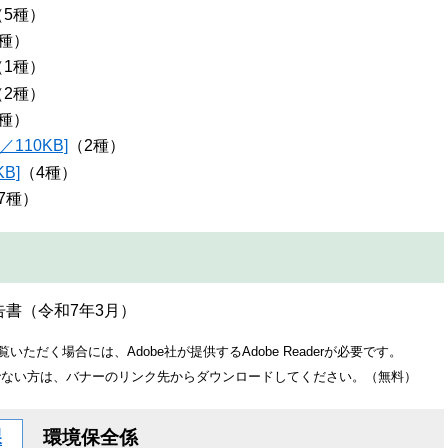
（5種）
3種）
（1種）
（2種）
6種）
110KB]
（2種）
B]
（4種）
7種）
書（令和7年3月）
いただく場合には、Adobe社が提供するAdobe Readerが必要です。
をお持ちでない方は、バナーのリンク先からダウンロードしてください。（無料）
課
環境保全係