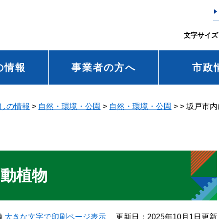
文字サイズ
の情報
事業者の方へ
市政
しの情報
>
自然・環境・公園
>
自然・環境・公園
>
>
坂戸市内
る動植物
大きな文字で印刷ページ表示
更新日：2025年10月1日更新