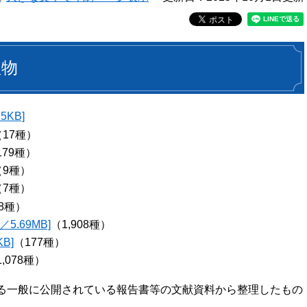
植物
KB]
（17種）
179種）
（9種）
（7種）
8種）
5.69MB]
（1,908種）
B]
（177種）
,078種）
る一般に公開されている報告書等の文献資料から整理したもの