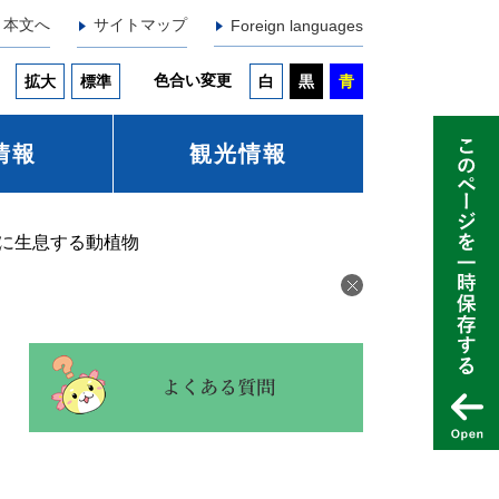
本文へ
サイトマップ
Foreign languages
色合い変更
拡大
標準
白
黒
青
情報
観光情報
に生息する動植物