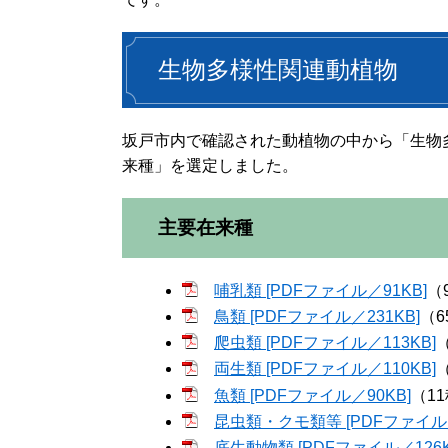
生物多様性関連動植物
坂戸市内で確認された動植物の中から「生物
来種」を選定しました。
主要在来種
哺乳類 [PDFファイル／91KB]
（
鳥類 [PDFファイル／231KB]
（6
爬虫類 [PDFファイル／113KB]
両生類 [PDFファイル／110KB]
魚類 [PDFファイル／90KB]
（1
昆虫類・クモ類等 [PDFファイル／
底生動物類 [PDFファイル／126K