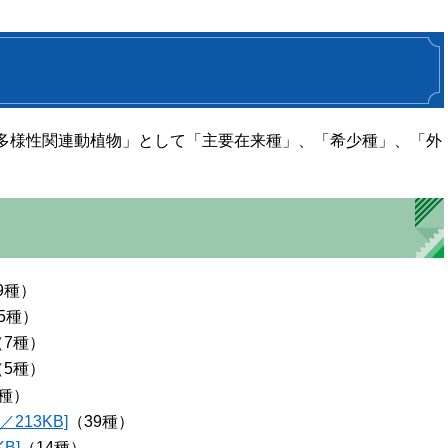
多様性関連動植物」として「主要在来種」、「希少種」、「外
9種）
5種）
（7種）
（5種）
1種）
213KB]
（39種）
B]
（14種）