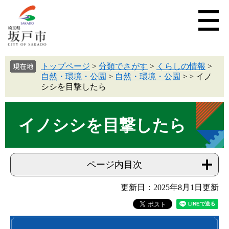
トップページ
>
分類でさがす
>
くらしの情報
>
自然・環境・公園
>
自然・環境・公園
>
>
イノ
シシを目撃したら
イノシシを目撃したら
ページ内目次
更新日：2025年8月1日更新