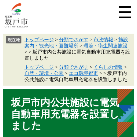
トップページ
>
分類でさがす
>
市政情報
>
施設
案内・観光地・避難場所
>
環境・衛生関連施設
>
>
坂戸市内公共施設に電気自動車用充電器を設
置しました
トップページ
>
分類でさがす
>
くらしの情報
>
自然・環境・公園
>
エコ環境都市
>
>
坂戸市内
公共施設に電気自動車用充電器を設置しました
坂戸市内公共施設に電気
自動車用充電器を設置し
ました