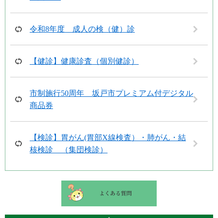
令和8年度 成人の検（健）診
【健診】健康診査（個別健診）
市制施行50周年 坂戸市プレミアム付デジタル
商品券
【検診】胃がん(胃部X線検査）・肺がん・結
核検診 （集団検診）