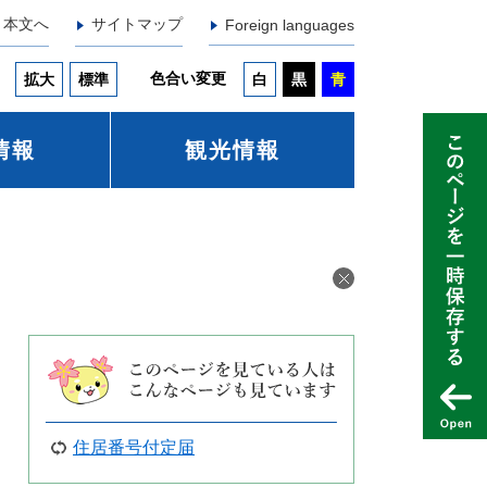
本文へ
サイトマップ
Foreign languages
色合い変更
拡大
標準
白
黒
青
情報
観光情報
住居番号付定届