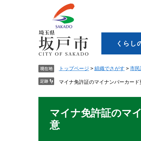
くらし
トップページ
>
組織でさがす
>
市民
マイナ免許証のマイナンバーカード
マイナ免許証のマ
意