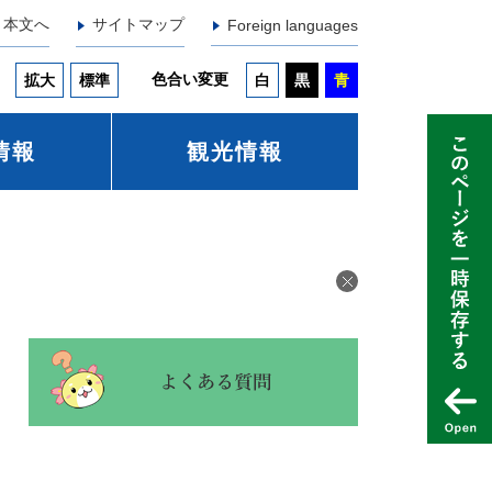
本文へ
サイトマップ
Foreign languages
色合い変更
拡大
標準
白
黒
青
情報
観光情報