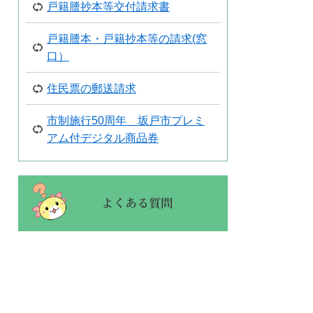
戸籍謄抄本等交付請求書
戸籍謄本・戸籍抄本等の請求(窓
口）
住民票の郵送請求
市制施行50周年 坂戸市プレミ
アム付デジタル商品券