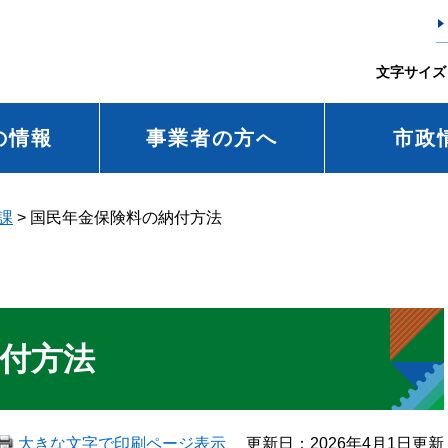
文字サイズ
の情報
事業者の方へ
市政
課
>
国民年金保険料の納付方法
付方法
大きな文字で印刷ページ表示
更新日：2026年4月1日更新