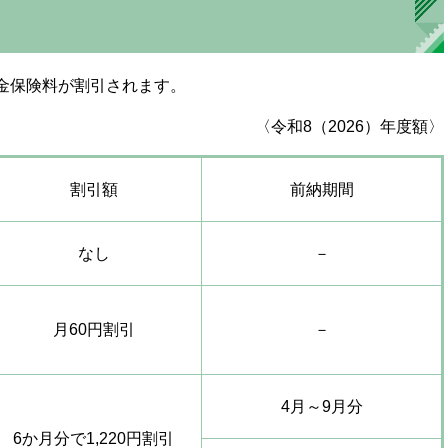
金保険料が割引されます。
〈令和8（2026）年度額〉
割引額
前納期間
なし
－
月60円割引
－
4月～9月分
6か月分で1,220円割引