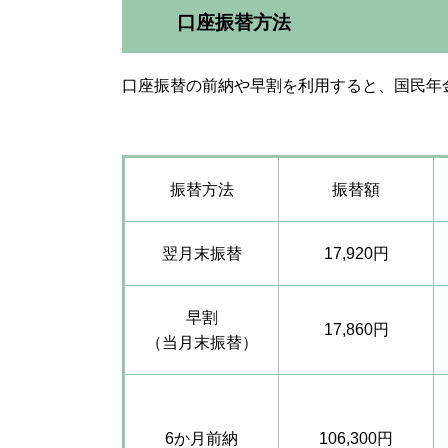
口座振替方法
口座振替の前納や早割を利用すると、国民年
振替方法
振替額
翌月末振替
17,920円
早割
17,860円
（当月末振替）
6か月前納
106,300円