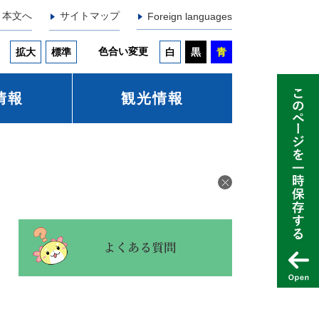
本文へ
サイトマップ
Foreign languages
色合い変更
拡大
標準
白
黒
青
情報
観光情報