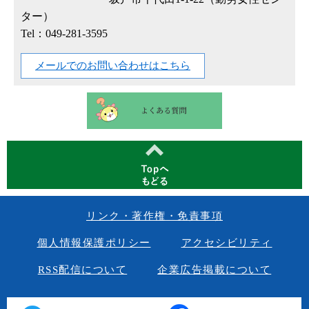
ター）
Tel：049-281-3595
メールでのお問い合わせはこちら
リンク・著作権・免責事項
個人情報保護ポリシー
アクセシビリティ
RSS配信について
企業広告掲載について