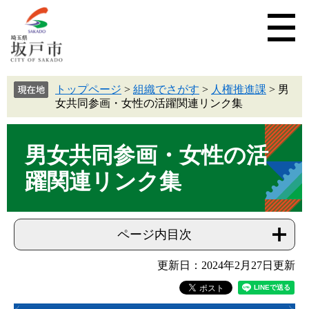
トップページ
>
組織でさがす
>
人権推進課
>
男
女共同参画・女性の活躍関連リンク集
男女共同参画・女性の活
躍関連リンク集
ページ内目次
更新日：2024年2月27日更新