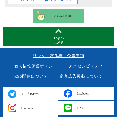
リンク・著作権・免責事項
個人情報保護ポリシー
アクセシビリティ
RSS配信について
企業広告掲載について
Facebook
Ｘ（旧Twitter）
Instagram
LINE