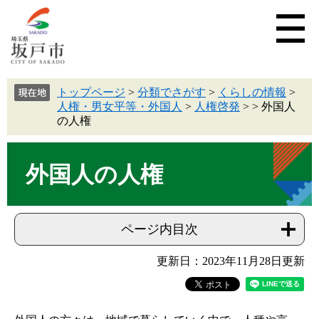
トップページ
>
分類でさがす
>
くらしの情報
>
人権・男女平等・外国人
>
人権啓発
>
>
外国人
の人権
外国人の人権
ページ内目次
更新日：2023年11月28日更新