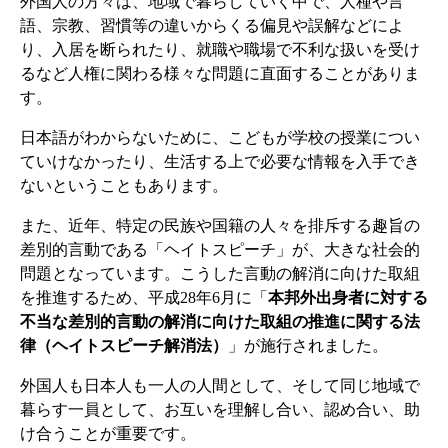
外国人の方々は、地域で暮らしていく中で、人種や言
語、宗教、習慣等の違いからくる偏見や誤解などによ
り、入居を断られたり、就職や職場で不利な扱いを受け
るなど人権に関わる様々な問題に直面することがありま
す。
日本語がわからないために、こどもが学校の授業につい
ていけなかったり、生活する上で必要な情報を入手でき
ないということもあります。
また、近年、特定の民族や国籍の人々を排斥する趣旨の
差別的言動である「ヘイトスピーチ」が、大きな社会的
問題となっています。こうした言動の解消に向けた取組
を推進するため、平成28年6月に「
本邦外出身者に対する
不当な差別的言動の解消に向けた取組の推進に関する法
律（ヘイトスピーチ解消法）
」が施行されました。
外国人も日本人も一人の人間として、そして同じ地域で
暮らす一員として、お互いを理解し合い、認め合い、助
け合うことが重要です。