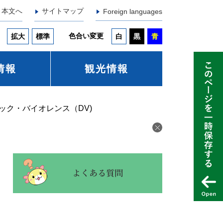
本文へ
サイトマップ
Foreign languages
色合い変更
拡大
標準
白
黒
青
情報
観光情報
ック・バイオレンス（DV)