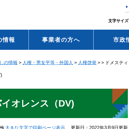
文字サイズ
の情報
事業者の方へ
市政
しの情報
>
人権・男女平等・外国人
>
人権啓発
>
>
ドメスティ
)
イオレンス（DV)
大きな文字で印刷ページ表示
更新日：2022年3月9日更新