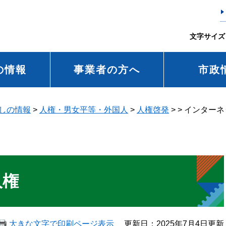
文字サイズ
の情報
事業者の方へ
市政
しの情報
>
人権・男女平等・外国人
>
人権啓発
>
>
インターネ
人権
大きな文字で印刷ページ表示
更新日：2025年7月4日更新