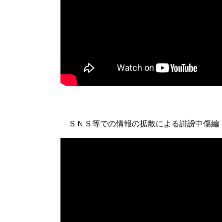
ＳＮＳ等での情報の拡散による誹謗中傷編