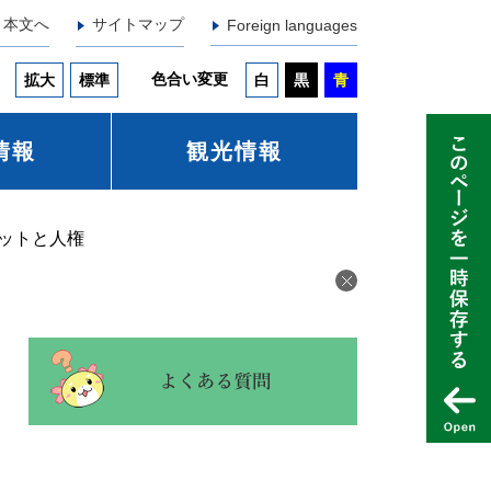
本文へ
サイトマップ
Foreign languages
色合い変更
拡大
標準
白
黒
青
情報
観光情報
ットと人権