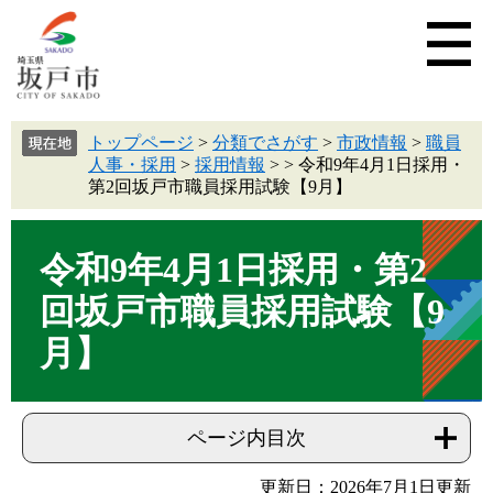
トップページ
>
分類でさがす
>
市政情報
>
職員
人事・採用
>
採用情報
>
>
令和9年4月1日採用・
第2回坂戸市職員採用試験【9月】
令和9年4月1日採用・第2
回坂戸市職員採用試験【9
月】
ページ内目次
更新日：2026年7月1日更新