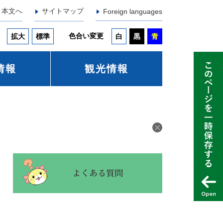
本文へ
サイトマップ
Foreign languages
色合い変更
拡大
標準
白
黒
青
情報
観光情報