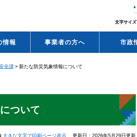
文字サイズ
の情報
事業者の方へ
市政
安全課
>
新たな防災気象情報について
報について
大きな文字で印刷ページ表示
更新日：2026年5月29日更新