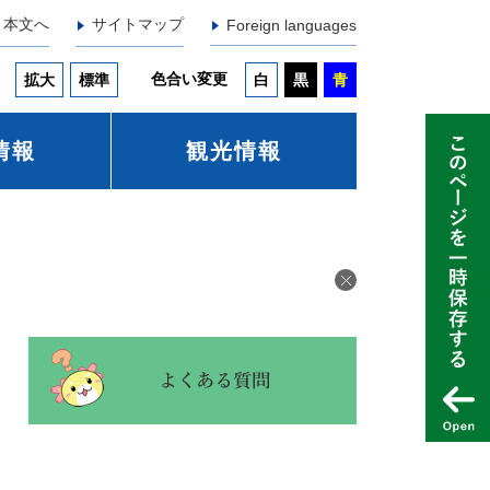
本文へ
サイトマップ
Foreign languages
色合い変更
拡大
標準
白
黒
青
情報
観光情報