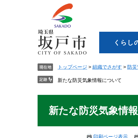
くらし
トップページ
>
組織でさがす
>
防災
新たな防災気象情報について
新たな防災気象情
印刷ページ表示