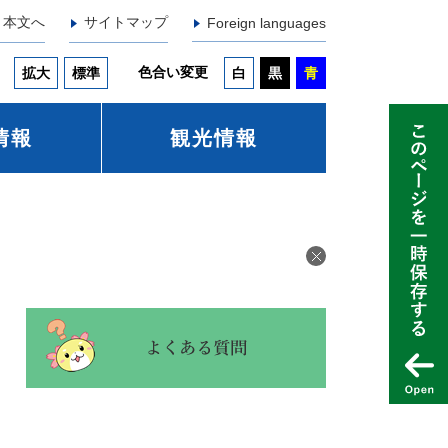
本文へ
サイトマップ
Foreign languages
色合い変更
拡大
標準
白
黒
青
情報
観光情報