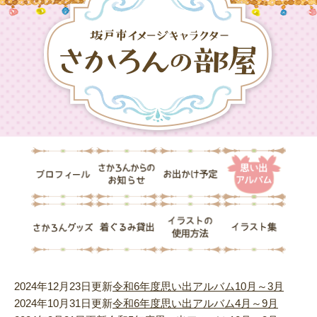
ペ
メ
ー
ニ
ジ
ュ
の
ー
先
を
頭
飛
で
ば
す。
し
て
本
文
プ
さ
お
思
へ
ロ
か
出
い
フ
ろ
か
出
ィ
ん
け
ア
さ
着
イ
イ
ー
か
予
ル
か
ぐ
ラ
ラ
ル
ら
定
バ
ろ
る
ス
ス
の
ム
ん
み
ト
ト
お
グ
貸
の
集
知
ッ
出
使
ら
本
2024年12月23日更新
令和6年度思い出アルバム10月～3月
ズ
用
せ
文
方
2024年10月31日更新
令和6年度思い出アルバム4月～9月
思
法