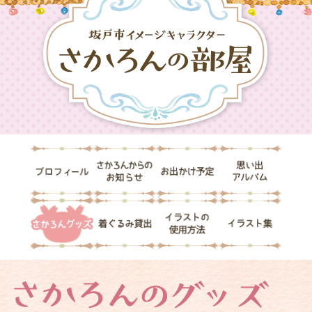
ペ
メ
ー
ニ
ジ
ュ
の
ー
先
を
頭
飛
で
ば
す。
し
て
本
文
プ
さ
お
思
へ
ロ
か
出
い
フ
ろ
か
出
ィ
ん
け
ア
さ
着
イ
イ
ー
か
予
ル
か
ぐ
ラ
ラ
ル
ら
定
バ
ろ
る
ス
ス
の
ム
ん
み
ト
ト
お
グ
貸
の
集
知
ッ
出
使
ら
本
さ
ズ
用
せ
文
か
方
ろ
法