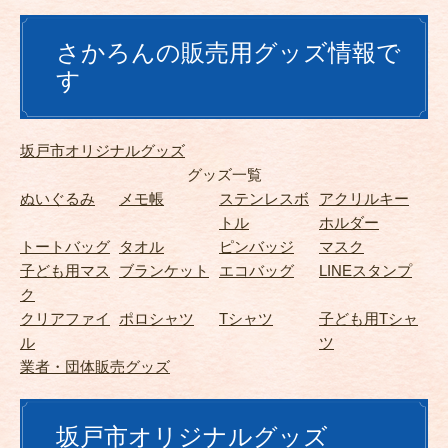
ん
グ
さかろんの販売用グッズ情報で
ッ
ズ
す
坂戸市オリジナルグッズ
グッズ一覧
ぬいぐるみ
メモ帳
ステンレスボ
アクリルキー
トル
ホルダー
トートバッグ
タオル
ピンバッジ
マスク
子ども用マス
ブランケット
エコバッグ
LINEスタンプ
ク
クリアファイ
ポロシャツ
Tシャツ
子ども用Tシャ
ル
ツ
業者・団体販売グッズ
坂戸市オリジナルグッズ