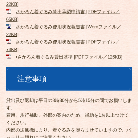
22KB]
さかろん着ぐるみ貸出承認申請書 [PDFファイル／
65KB]
さかろん着ぐるみ使用状況報告書 [Wordファイル／
22KB]
さかろん着ぐるみ使用状況報告書 [PDFファイル／
73KB]
•さかろん着ぐるみ貸出基準 [PDFファイル／126KB]
注意事項
貸出及び返却は平日の8時30分から5時15分の間でお願いしま
す。
着用、歩行補助、外部の案内のため、補助を1名以上つけて
ください。
内部の送風機により、着ぐるみを膨らませていますので、バ
ッテリー切れにご注意ください。