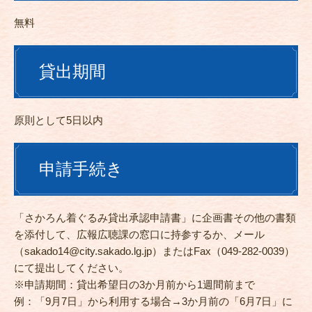
無料
貸出期間
原則として5日以内
申請手続き
「さかろん着ぐるみ貸出承認申請書」に企画書その他の書類
を添付して、広報広聴課の窓口に持参するか、メール
（
sakado14@city.sakado.lg.jp
）またはFax（049-282-0039）
にて提出してください。
※申請期間：貸出希望日の3か月前から1週間前まで
例：「9月7日」から利用する場合→3か月前の「6月7日」に