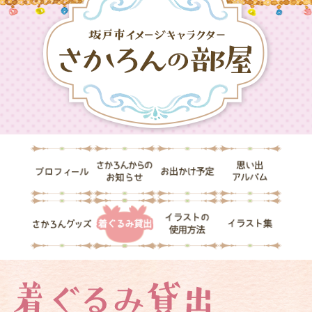
ペ
メ
ー
ニ
ジ
ュ
の
ー
先
を
頭
飛
で
ば
す。
し
て
本
文
プ
さ
お
思
へ
ロ
か
出
い
フ
ろ
か
出
ィ
ん
け
ア
さ
着
イ
イ
ー
か
予
ル
か
ぐ
ラ
ラ
ル
ら
定
バ
ろ
る
ス
ス
の
ム
ん
み
ト
ト
お
グ
貸
の
集
知
ッ
出
使
ら
本
着
ズ
用
せ
文
ぐ
方
る
法