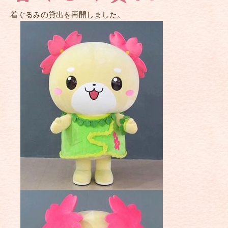
み
着ぐるみの貸出を再開しました。
貸
出