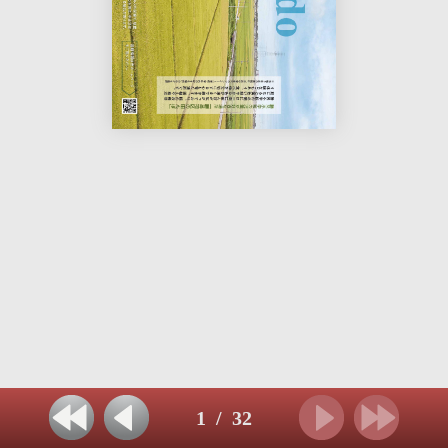
1
/
32