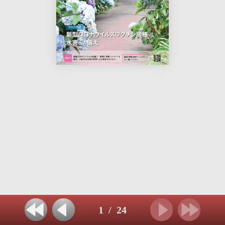
1
/
24