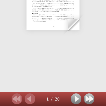
1
/
20