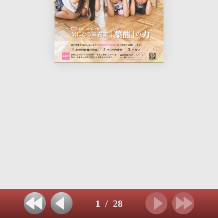
1
/
28