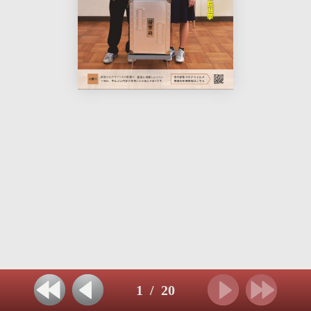
1
/
20