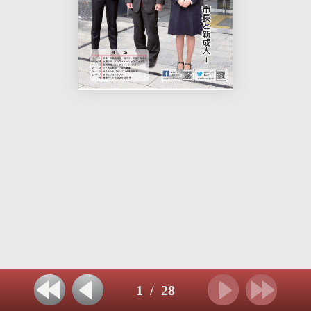
1
/
28