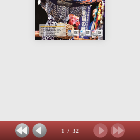
1
/
32