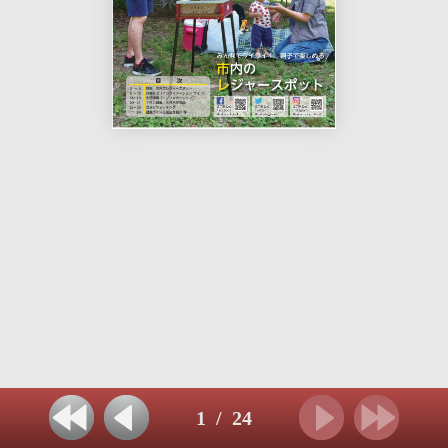
1
/
24