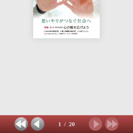
1
/
20