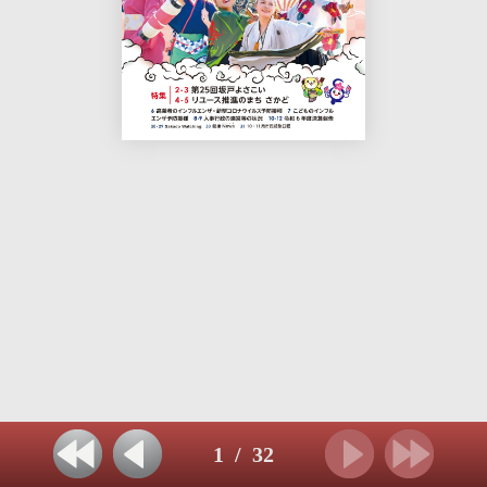
1
/
32