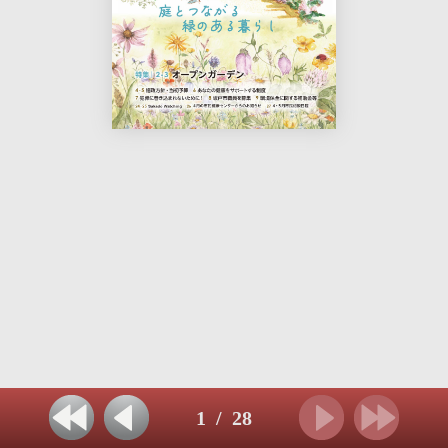
1
/
28